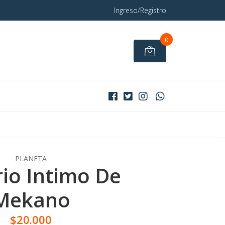
Ingreso/Registro
0
PLANETA
rio Intimo De
Mekano
$20.000