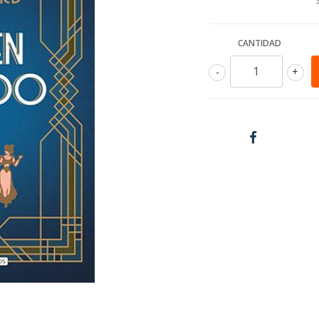
CANTIDAD
-
+