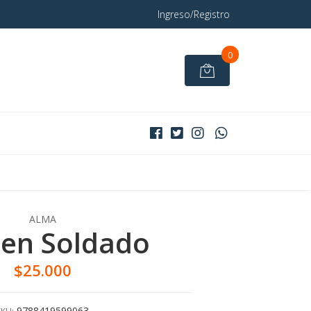
Ingreso/Registro
0
ALMA
uen Soldado
$25.000
9788419599063