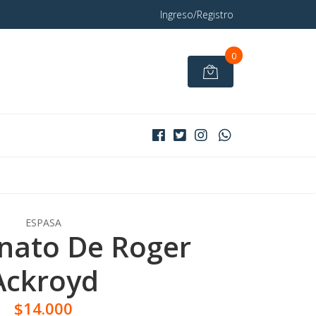
Ingreso/Registro
0
ESPASA
inato De Roger
Ackroyd
$14.000