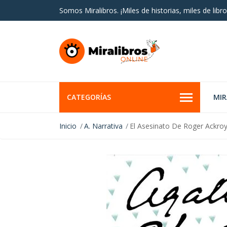
Somos Miralibros. ¡Miles de historias, miles de libro
CATEGORÍAS
MI
Inicio
A. Narrativa
El Asesinato De Roger Ackro