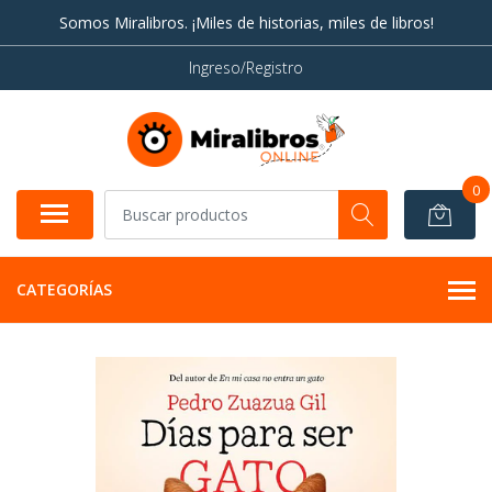
Somos Miralibros. ¡Miles de historias, miles de libros!
Ingreso/Registro
0
CATEGORÍAS