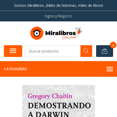
Somos Miralibros. ¡Miles de historias, miles de libros!
Ingreso/Registro
0
CATEGORÍAS