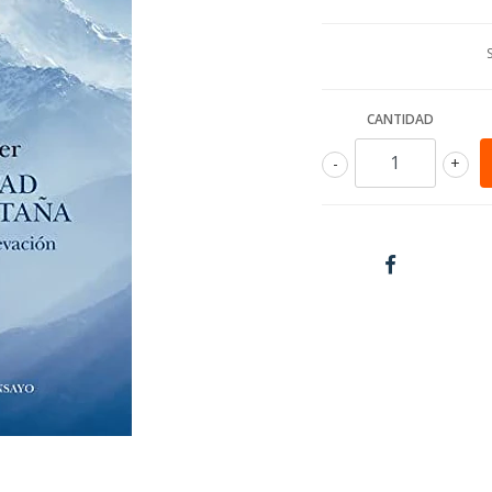
CANTIDAD
-
+