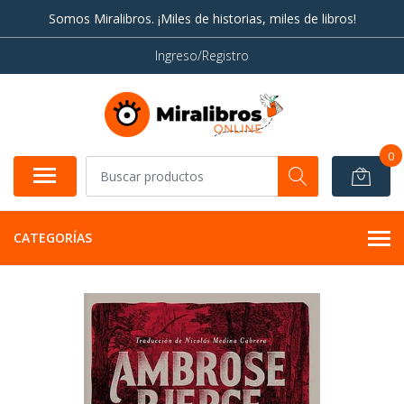
Somos Miralibros. ¡Miles de historias, miles de libros!
Ingreso/Registro
0
CATEGORÍAS