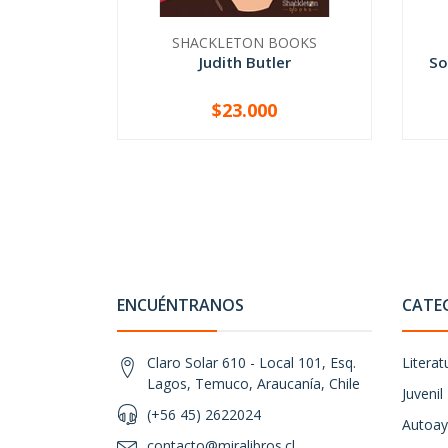
SHACKLETON BOOKS
Judith Butler
So
$23.000
-
+
-
ENCUÉNTRANOS
CATE
Claro Solar 610 - Local 101, Esq.
Literat
Lagos, Temuco, Araucanía, Chile
Juvenil
(+56 45) 2622024
Autoay
contacto@miralibros.cl