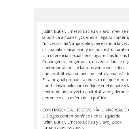
Judith Butler, Ernesto Laclau y Slavoj ?i?ek s
la política actuales. ¿Cuál es el legado con
"universalidad", imposible y necesario a la v
psicoanálisis lacaniano y del postestructurali
¿La diferencia sexual tiene lugar en las lucha
Contingencia, hegemonía, universalidad se orga
contemporáneos, y las intervenciones críticas
que posibilitarían un pensamiento y una práctic
Esta original propuesta muestra de qué modo l
aporte invaluable para enriquecer el debate y 
dentro de un proyecto antitotalitario y democr
pertenece a la esfera de la política.
CONTINGENCIA, HEGEMONÍA, UNIVERSALID
Diálogos contemporáneos en la izquierda
Judith Butler, Ernesto Laclau y Slavoj Zizek
ISBN: 9789505578696