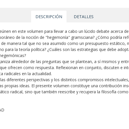
DESCRIPCIÓN
DETALLES
e reúnen en este volumen para llevar a cabo un lúcido debate acerca de
temporáneo de la noción de "hegemonía" gramsciana? ¿Cómo podría ref
ez, de manera tal que no sea asumido como un presupuesto estático, ni
smo para la teoría política? ¿Cuáles son las estrategias que debe adop
s hegemónicas?
niza alrededor de las preguntas que se plantean, a sí mismos y entre
 que ofrecen como respuesta. Reflexionan en conjunto, discuten e in
a radicales en la actualidad.
as diferentes perspectivas y los distintos compromisos intelectuales,
las propias ideas. El presente volumen constituye una contribución in
ático radical, sino que también reescribe y recupera la filosofía com
AD