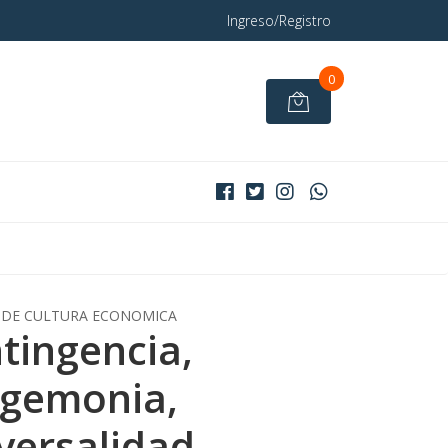
Ingreso/Registro
0
DE CULTURA ECONOMICA
tingencia,
gemonia,
versalidad