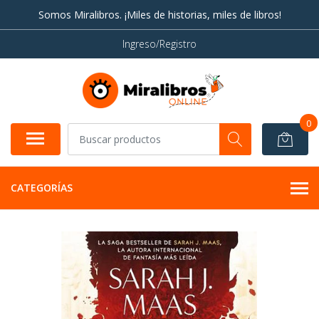
Somos Miralibros. ¡Miles de historias, miles de libros!
Ingreso/Registro
0
CATEGORÍAS