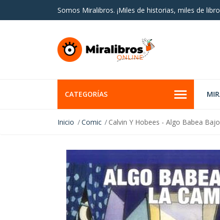
Somos Miralibros. ¡Miles de historias, miles de libro
CATEGORÍAS
MI
Inicio
Comic
Calvin Y Hobees - Algo Babea Baj