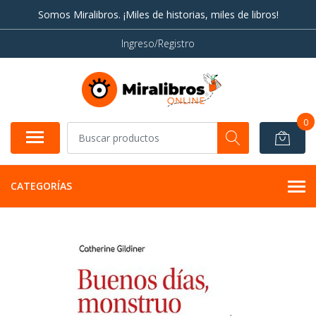
Somos Miralibros. ¡Miles de historias, miles de libros!
Ingreso/Registro
0
CATEGORÍAS