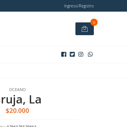
Ingreso/Registro
0
OCEANO
ruja, La
$20.000
9786075579863