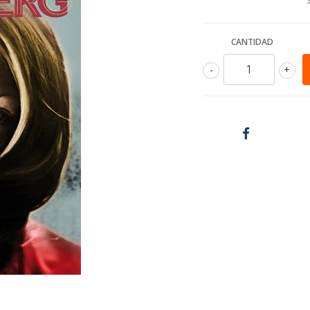
CANTIDAD
-
+