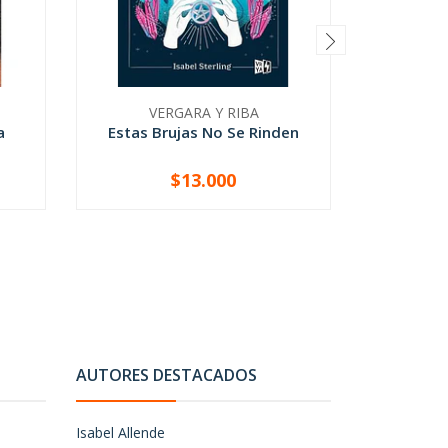
VERGARA Y RIBA
B
a
Estas Brujas No Se Rinden
A La
$13.000
-
+
-
AUTORES DESTACADOS
Isabel Allende