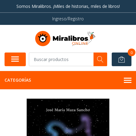
Somos Miralibros. ¡Miles de historias, miles de libros!
Ingreso/Registro
0
CATEGORÍAS