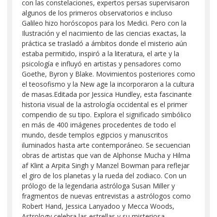
con las constelaciones, expertos persas supervisaron
algunos de los primeros observatorios e incluso
Galileo hizo horóscopos para los Medici. Pero con la
Ilustración y el nacimiento de las ciencias exactas, la
práctica se trasladó a ámbitos donde el misterio aún
estaba permitido, inspiró a la literatura, el arte y la
psicología e influyó en artistas y pensadores como
Goethe, Byron y Blake. Movimientos posteriores como
el teosofismo y la New age la incorporaron a la cultura
de masas.Editada por Jessica Hundley, esta fascinante
historia visual de la astrología occidental es el primer
compendio de su tipo. Explora el significado simbólico
en más de 400 imágenes procedentes de todo el
mundo, desde templos egipcios y manuscritos
iluminados hasta arte contemporáneo. Se secuencian
obras de artistas que van de Alphonse Mucha y Hilma
af Klint a Arpita Singh y Manzel Bowman para reflejar
el giro de los planetas y la rueda del zodiaco. Con un
prólogo de la legendaria astróloga Susan Miller y
fragmentos de nuevas entrevistas a astrólogos como
Robert Hand, Jessica Lanyadoo y Mecca Woods,
Astrology celebra las estrellas y su misteriosa