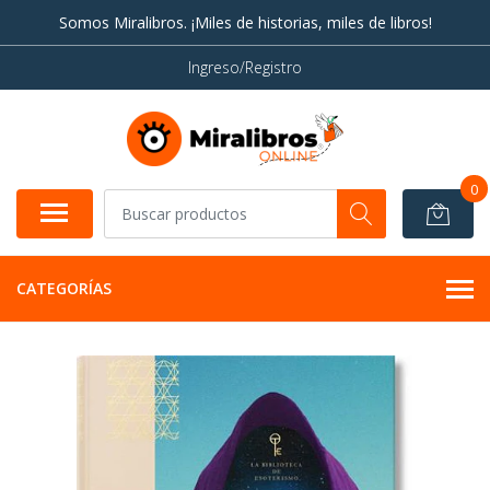
Somos Miralibros. ¡Miles de historias, miles de libros!
Ingreso/Registro
0
CATEGORÍAS