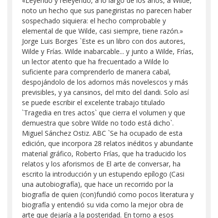
«Leyendo y releyendo, a lo largo de los años, a Wilde,
noto un hecho que sus panegiristas no parecen haber
sospechado siquiera: el hecho comprobable y
elemental de que Wilde, casi siempre, tiene razón.»
Jorge Luis Borges `Este es un libro con dos autores,
Wilde y Frías. Wilde inabarcable... y junto a Wilde, Frías,
un lector atento que ha frecuentado a Wilde lo
suficiente para comprenderlo de manera cabal,
despojándolo de los adornos más novelescos y más
previsibles, y ya cansinos, del mito del dandi. Solo así
se puede escribir el excelente trabajo titulado
`Tragedia en tres actos` que cierra el volumen y que
demuestra que sobre Wilde no todo está dicho`.
Miguel Sánchez Ostiz. ABC `Se ha ocupado de esta
edición, que incorpora 28 relatos inéditos y abundante
material gráfico, Roberto Frías, que ha traducido los
relatos y los aforismos de El arte de conversar, ha
escrito la introducción y un estupendo epílogo (Casi
una autobiografía), que hace un recorrido por la
biografía de quien (con)fundió como pocos literatura y
biografía y entendió su vida como la mejor obra de
arte que dejaría a la posteridad. En torno a esos