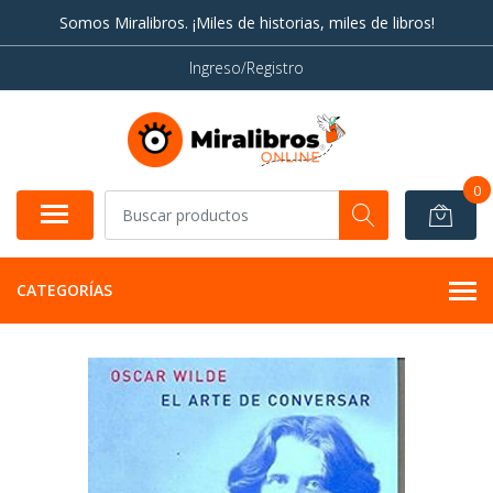
Somos Miralibros. ¡Miles de historias, miles de libros!
Ingreso/Registro
0
CATEGORÍAS