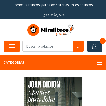
Somos Miralibros. ¡Miles de historias, miles de libros!
Ingreso/Registro
0
CATEGORÍAS