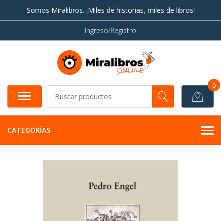
Somos Miralibros. ¡Miles de historias, miles de libros!
Ingreso/Registro
0
CATEGORÍAS