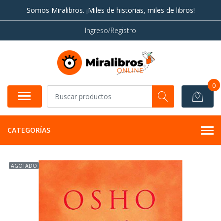
Somos Miralibros. ¡Miles de historias, miles de libros!
Ingreso/Registro
0
CATEGORÍAS
AGOTADO