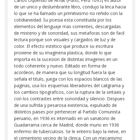
Carlos Oquendo de Amat (Puno, Peru 1095) es autor
de un unico y deslumbrante libro, condujo la lirica hacia
lo que se ha llamado un primitivismo no reñido con la
cotidianeidad. Su poesia esta constituida por los
elementos del lenguaje mas corrientes, descargadas
de misterio y de sonoridad, sus metaforas son de facil
lectura porque son visuales y cargados de luz y de
color. El efecto estetico que produce su escritura
proviene de su imagineria plastica, donde lo que
importa es la sucesion de distintas imagenes en un
todo coherente y nuevo. Editado en forma de
acordeon, de manera que su longitud fuera la que
señala el titulo, juega con los espacios blancos de las
paginas, usa los esquemas liberadores del caligrama y
los cambios tipograficos, con la ruptura de la sintaxis y
con los contrastes entre sonoridad y silencio. Despues
de una sufrida y pesarosa existencia, expulsado de
distintos paises por pertenecer al Partido Comunista
peruano, en 1936 es internado en un sanatorio de
Guadarrama cerca de Madrid, donde murio en 1936
enfermo de tuberculosis. Se le enterro bajo la nieve, en
el cementerio vecino de la clinica. Con un mecanismo