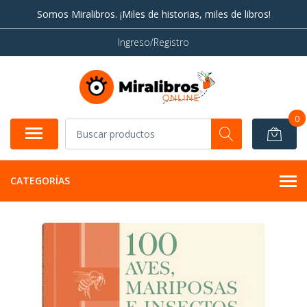
Somos Miralibros. ¡Miles de historias, miles de libros!
Ingreso/Registro
0
CATEGORÍAS