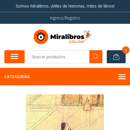
Somos Miralibros. ¡Miles de historias, miles de libros!
Ingreso/Registro
0
CATEGORÍAS