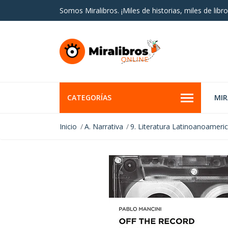
Somos Miralibros. ¡Miles de historias, miles de libro
CATEGORÍAS
MI
Inicio
A. Narrativa
9. Literatura Latinoanoameri