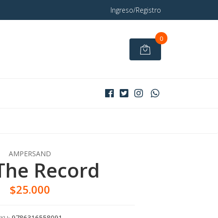
Ingreso/Registro
0
AMPERSAND
The Record
$25.000
9786316558091