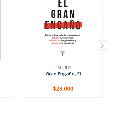
TAURUS
Gran Engaño, El
Pri
$23.000
-
+
-