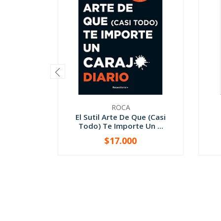
ROCA
El Sutil Arte De Que (Casi
Todo) Te Importe Un ...
$17.000
-
+
-