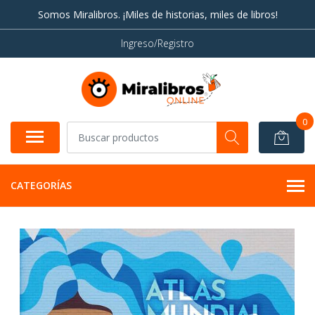
Somos Miralibros. ¡Miles de historias, miles de libros!
Ingreso/Registro
0
CATEGORÍAS